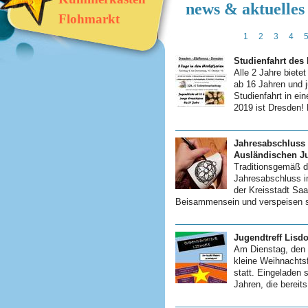
news & aktuelles
Flohmarkt
1
2
3
4
Studienfahrt des 
Alle 2 Jahre bietet
ab 16 Jahren und 
Studienfahrt in ei
2019 ist Dresden! 
Jahresabschluss 
Ausländischen Ju
Traditionsgemäß di
Jahresabschluss i
der Kreisstadt Sa
Beisammensein und verspeisen sel
Jugendtreff Lisdo
Am Dienstag, den 
kleine Weihnachtsf
statt. Eingeladen 
Jahren, die bereits