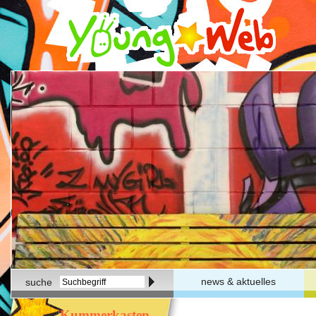
news & aktuelles
suche
Kummerkasten