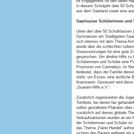
ihr Engagement für den fairen Ha
in diesem Schuljahr über 50 Sch
aus dem Saarland sowie eine au
Saarlouiser Schülerinnen und 
Unter den über 50 Schulklassen 
Gymnasium am Stadtgarten Saarlo
sich intensiv mit dem Thema Arm
wurde über die schlechten Leben
Voraussetzungen für eine gute Zu
gesprochen. Um direkte Hilfe zu 
Schülerinnen und Schüler eine Pa
Provinzen von Canindeyú, im No
bedeutet, dass der Familie diese
steht, um Essen, eine ärztliche
finanzieren. Gesteuert wird diese
„Guaraní-Hilfe e.V.“.
Zusätzlich organisierten die Jug
Tombola, bei denen fair gehande
selbst gestalteten Plakaten über
zusätzlich auf dieses globale Th
Verkaufsaktionen wurden an ein 
der Schülerinnen und Schüler ist 
das Thema „Fairer Handel“ aufmer
sichern den Bauern weltweit ei