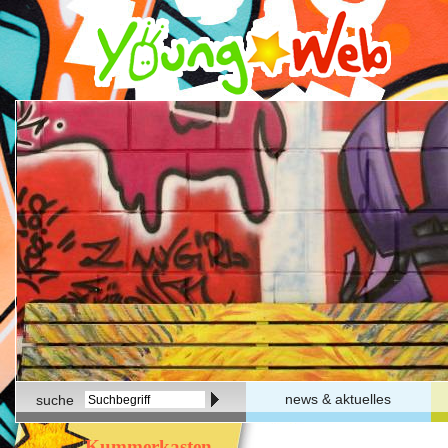
news & aktuelles
suche
Kummerkasten